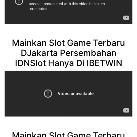
Mainkan Slot Game Terbaru
DJakarta Persembahan
IDNSlot Hanya Di IBETWIN
Mainkan Slot Game Terbaru