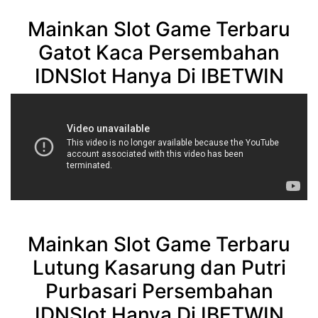
Mainkan Slot Game Terbaru
Gatot Kaca Persembahan
IDNSlot Hanya Di IBETWIN
Mainkan Slot Game Terbaru
Lutung Kasarung dan Putri
Purbasari Persembahan
IDNSlot Hanya Di IBETWIN