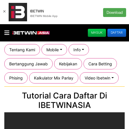
×
IBETWIN
Download
IBETWIN Mobile App
MASUK
DAFTAR
Tentang Kami
Mobile
Info
Bertanggung Jawab
Kebijakan
Cara Betting
Phising
Kalkulator Mix Parlay
Video Ibetwin
Tutorial Cara Daftar Di
IBETWINASIA