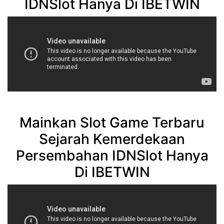
IDNSlot Hanya Di IBETWIN
Mainkan Slot Game Terbaru
Sejarah Kemerdekaan
Persembahan IDNSlot Hanya
Di IBETWIN