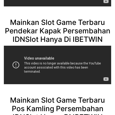
Mainkan Slot Game Terbaru
Pendekar Kapak Persembahan
IDNSlot Hanya Di IBETWIN
Mainkan Slot Game Terbaru
Pos Kamling Persembahan