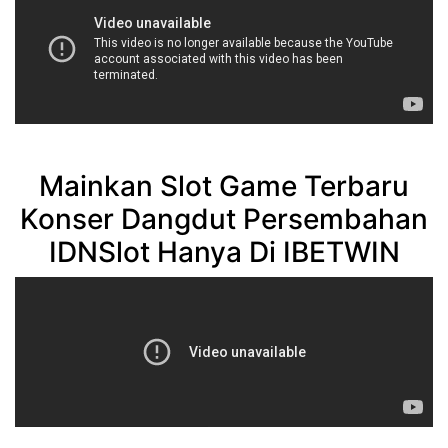
Mainkan Slot Game Terbaru
Konser Dangdut Persembahan
IDNSlot Hanya Di IBETWIN