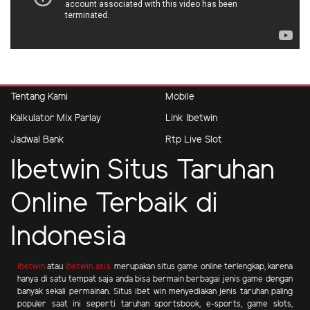
Tentang Kami
Mobile
Kalkulator Mix Parlay
Link Ibetwin
Jadwal Bank
Rtp Live Slot
Ibetwin Situs Taruhan
Online Terbaik di
Indonesia
Ibetwin
atau
Ibetwin asia
merupakan situs game online terlengkap, karena
hanya di satu tempat saja anda bisa bermain berbagai jenis game dengan
banyak sekali permainan. Situs ibet win menyediakan jenis taruhan paling
populer saat ini seperti taruhan sportsbook, e-sports, game slots,