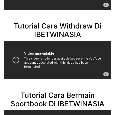
Tutorial Cara Withdraw Di
IBETWINASIA
Tutorial Cara Bermain
Sportbook Di IBETWINASIA